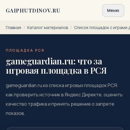
Перейти к содержимому
GAIPHUTDINOV.RU
Меню
Главная
/
Каталог материалов
/
Список площадок с играми 
ПЛОЩАДКА РСЯ
gameguardian.ru: что за
игровая площадка в РСЯ
gameguardian.ru из списка игровых площадок РСЯ:
как проверить источник в Яндекс Директе, оценить
качество трафика и принять решение о запрете
показов.