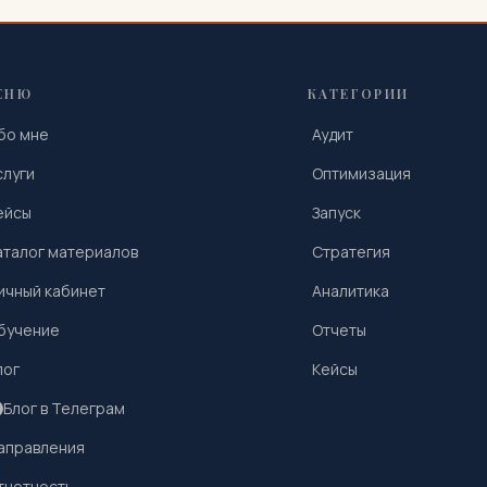
ЕНЮ
КАТЕГОРИИ
бо мне
Аудит
слуги
Оптимизация
ейсы
Запуск
аталог материалов
Стратегия
ичный кабинет
Аналитика
бучение
Отчеты
лог
Кейсы
Блог в Телеграм
аправления
тчетность