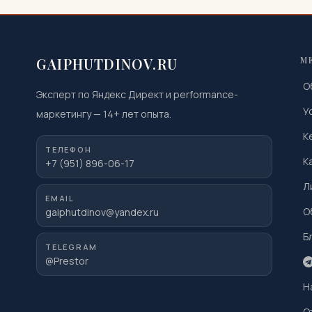
GAIPHUTDINOV.RU
М
О
Эксперт по Яндекс Директ и performance-
У
маркетингу
—
14
+ лет опыта.
К
ТЕЛЕФОН
К
+7 (951) 896-06-17
Л
EMAIL
О
gaiphutdinov@yandex.ru
Б
TELEGRAM
@Prestor
Н
О