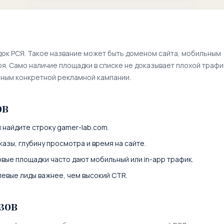
док РСЯ. Такое название может быть доменом сайта, мобильным
. Само наличие площадки в списке не доказывает плохой трафи
нным конкретной рекламной кампании.
ов
и найдите строку
gamer-lab.com
.
казы, глубину просмотра и время на сайте.
вые площадки часто дают мобильный или in-app трафик.
левые лиды важнее, чем высокий CTR.
зов