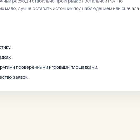
очный расход и стабильно проигрывает остальной РСЯ по
ных мало, лучше оставить источник под наблюдением или сначала
тику.
дках.
другими проверенными игровыми площадками.
ество заявок.