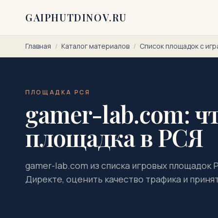
Перейти к содержимому
GAIPHUTDINOV.RU
Главная
/
Каталог материалов
/
Список площадок с игр
ПЛОЩАДКА РСЯ
gamer-lab.com: чт
площадка в РСЯ
gamer-lab.com из списка игровых площадок Р
Директе, оценить качество трафика и приня