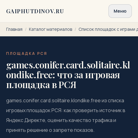
Перейти к содержимому
GAIPHUTDINOV.RU
Меню
Главная
/
Каталог материалов
/
Список площадок с играми 
ПЛОЩАДКА РСЯ
games.conifer.card.solitaire.kl
ondike.free: что за игровая
площадка в РСЯ
games.conifer.card.solitaire.klondike.free из списка
игровых площадок РСЯ: как проверить источник в
Яндекс Директе, оценить качество трафика и
принять решение о запрете показов.