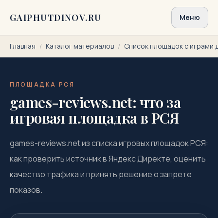
Перейти к содержимому
GAIPHUTDINOV.RU
Меню
Главная
/
Каталог материалов
/
Список площадок с играми 
ПЛОЩАДКА РСЯ
games-reviews.net: что за
игровая площадка в РСЯ
games-reviews.net из списка игровых площадок РСЯ:
как проверить источник в Яндекс Директе, оценить
качество трафика и принять решение о запрете
показов.