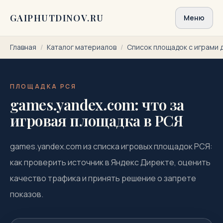
Перейти к содержимому
GAIPHUTDINOV.RU
Меню
Главная
/
Каталог материалов
/
Список площадок с играми 
ПЛОЩАДКА РСЯ
games.yandex.com: что за
игровая площадка в РСЯ
games.yandex.com из списка игровых площадок РСЯ:
как проверить источник в Яндекс Директе, оценить
качество трафика и принять решение о запрете
показов.