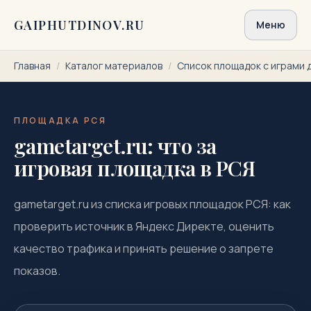
Перейти к содержимому
GAIPHUTDINOV.RU
Меню
Главная
/
Каталог материалов
/
Список площадок с играми 
ПЛОЩАДКА РСЯ
gametarget.ru: что за
игровая площадка в РСЯ
gametarget.ru из списка игровых площадок РСЯ: как
проверить источник в Яндекс Директе, оценить
качество трафика и принять решение о запрете
показов.