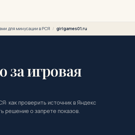
ами для минусации в РСЯ
/
girlgames01.ru
то за игровая
СЯ: как проверить источник в Яндекс
ть решение о запрете показов.