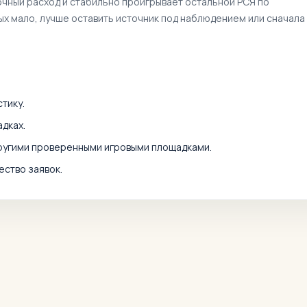
очный расход и стабильно проигрывает остальной РСЯ по
ных мало, лучше оставить источник под наблюдением или сначала
тику.
дках.
другими проверенными игровыми площадками.
ество заявок.