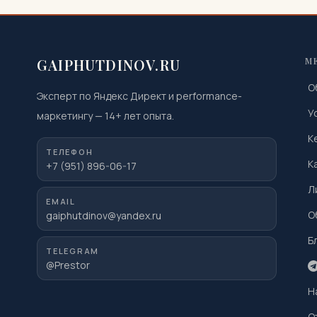
GAIPHUTDINOV.RU
М
О
Эксперт по Яндекс Директ и performance-
У
маркетингу
—
14
+ лет опыта.
К
ТЕЛЕФОН
К
+7 (951) 896-06-17
Л
EMAIL
О
gaiphutdinov@yandex.ru
Б
TELEGRAM
@Prestor
Н
О