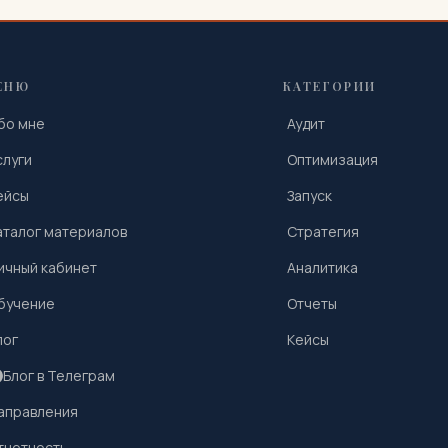
ЕНЮ
КАТЕГОРИИ
бо мне
Аудит
слуги
Оптимизация
ейсы
Запуск
аталог материалов
Стратегия
ичный кабинет
Аналитика
бучение
Отчеты
лог
Кейсы
Блог в Телеграм
аправления
тчетность