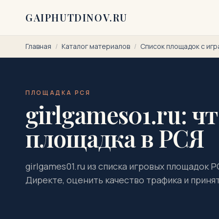
Перейти к содержимому
GAIPHUTDINOV.RU
Главная
/
Каталог материалов
/
Список площадок с игр
ПЛОЩАДКА РСЯ
girlgames01.ru: ч
площадка в РСЯ
girlgames01.ru из списка игровых площадок Р
Директе, оценить качество трафика и приня