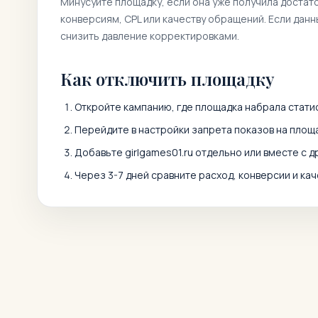
Минусуйте площадку, если она уже получила достат
конверсиям, CPL или качеству обращений. Если дан
снизить давление корректировками.
Как отключить площадку
Откройте кампанию, где площадка набрала статис
Перейдите в настройки запрета показов на площа
Добавьте
girlgames01.ru
отдельно или вместе с 
Через 3-7 дней сравните расход, конверсии и кач