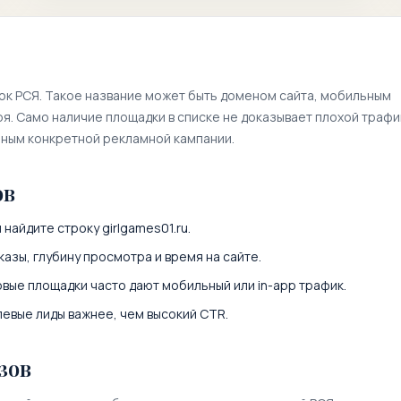
ок РСЯ. Такое название может быть доменом сайта, мобильным
. Само наличие площадки в списке не доказывает плохой трафи
нным конкретной рекламной кампании.
ов
и найдите строку
girlgames01.ru
.
казы, глубину просмотра и время на сайте.
вые площадки часто дают мобильный или in-app трафик.
левые лиды важнее, чем высокий CTR.
зов