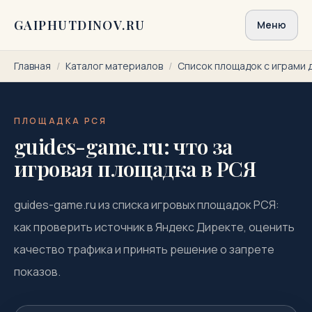
Перейти к содержимому
GAIPHUTDINOV.RU
Меню
Главная
/
Каталог материалов
/
Список площадок с играми 
ПЛОЩАДКА РСЯ
guides-game.ru: что за
игровая площадка в РСЯ
guides-game.ru из списка игровых площадок РСЯ:
как проверить источник в Яндекс Директе, оценить
качество трафика и принять решение о запрете
показов.