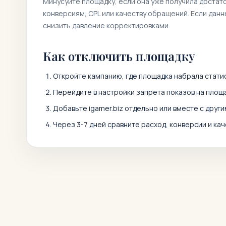
Минусуйте площадку, если она уже получила достат
конверсиям, CPL или качеству обращений. Если дан
снизить давление корректировками.
Как отключить площадку
Откройте кампанию, где площадка набрала статис
Перейдите в настройки запрета показов на площа
Добавьте
igamer.biz
отдельно или вместе с друг
Через 3-7 дней сравните расход, конверсии и кач