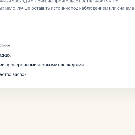
очный расход и стабильно проигрывает остальной РСЯ по
ных мало, лучше оставить источник под наблюдением или сначала
тику.
дках.
ими проверенными игровыми площадками.
ество заявок.