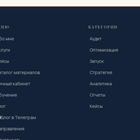
ЕНЮ
КАТЕГОРИИ
бо мне
Аудит
слуги
Оптимизация
ейсы
Запуск
аталог материалов
Стратегия
ичный кабинет
Аналитика
бучение
Отчеты
лог
Кейсы
Блог в Телеграм
аправления
тчетность