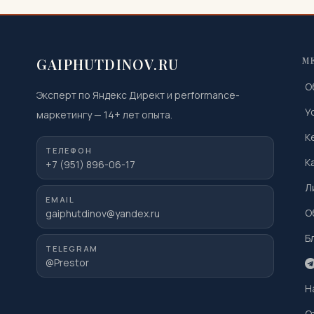
GAIPHUTDINOV.RU
М
О
Эксперт по Яндекс Директ и performance-
У
маркетингу
—
14
+ лет опыта.
К
ТЕЛЕФОН
К
+7 (951) 896-06-17
Л
EMAIL
О
gaiphutdinov@yandex.ru
Б
TELEGRAM
@Prestor
Н
О