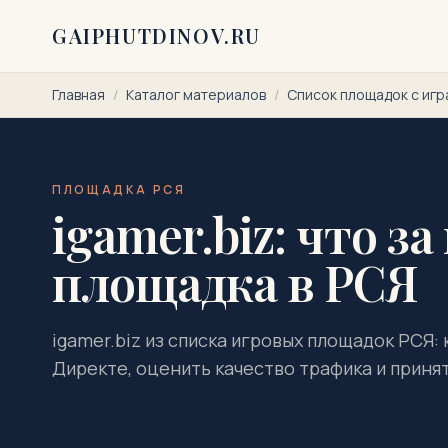
Перейти к содержимому
GAIPHUTDINOV.RU
Главная
/
Каталог материалов
/
Список площадок с игр
ПЛОЩАДКА РСЯ
igamer.biz: что за
площадка в РСЯ
igamer.biz из списка игровых площадок РСЯ:
Директе, оценить качество трафика и приня