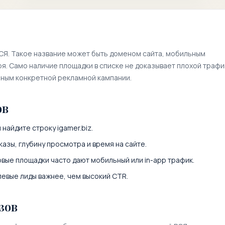
РСЯ. Такое название может быть доменом сайта, мобильным
. Само наличие площадки в списке не доказывает плохой трафи
нным конкретной рекламной кампании.
ов
и найдите строку
igamer.biz
.
казы, глубину просмотра и время на сайте.
вые площадки часто дают мобильный или in-app трафик.
левые лиды важнее, чем высокий CTR.
зов