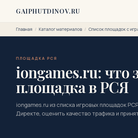
Перейти к содержимому
GAIPHUTDINOV.RU
Главная
/
Каталог материалов
/
Список площадок с игр
ПЛОЩАДКА РСЯ
iongames.ru: что 
площадка в РСЯ
iongames.ru из списка игровых площадок РСЯ
Директе, оценить качество трафика и приня