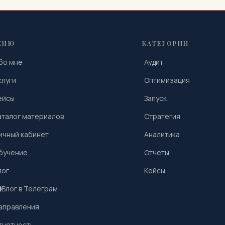
ЕНЮ
КАТЕГОРИИ
бо мне
Аудит
слуги
Оптимизация
ейсы
Запуск
аталог материалов
Стратегия
ичный кабинет
Аналитика
бучение
Отчеты
лог
Кейсы
Блог в Телеграм
аправления
тчетность