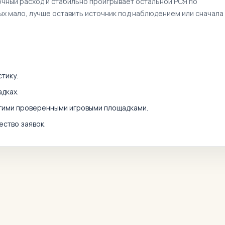
очный расход и стабильно проигрывает остальной РСЯ по
ных мало, лучше оставить источник под наблюдением или сначала
тику.
дках.
угими проверенными игровыми площадками.
ество заявок.