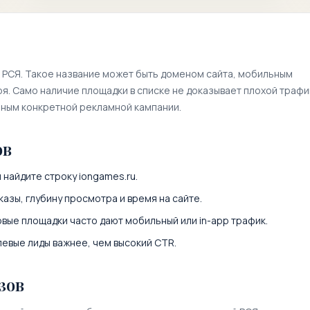
 РСЯ. Такое название может быть доменом сайта, мобильным
. Само наличие площадки в списке не доказывает плохой трафи
нным конкретной рекламной кампании.
ов
и найдите строку
iongames.ru
.
казы, глубину просмотра и время на сайте.
вые площадки часто дают мобильный или in-app трафик.
левые лиды важнее, чем высокий CTR.
зов