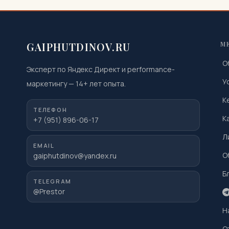
GAIPHUTDINOV.RU
М
О
Эксперт по Яндекс Директ и performance-
У
маркетингу
—
14
+ лет опыта.
К
ТЕЛЕФОН
К
+7 (951) 896-06-17
Л
EMAIL
О
gaiphutdinov@yandex.ru
Б
TELEGRAM
@Prestor
Н
О