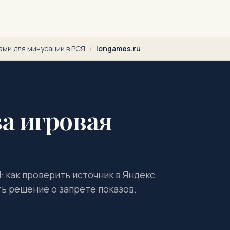
ами для минусации в РСЯ
/
iongames.ru
за игровая
: как проверить источник в Яндекс
ть решение о запрете показов.