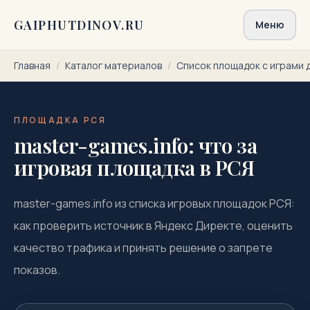
Перейти к содержимому
GAIPHUTDINOV.RU
Меню
Главная
/
Каталог материалов
/
Список площадок с играми 
ПЛОЩАДКА РСЯ
master-games.info: что за
игровая площадка в РСЯ
master-games.info из списка игровых площадок РСЯ:
как проверить источник в Яндекс Директе, оценить
качество трафика и принять решение о запрете
показов.