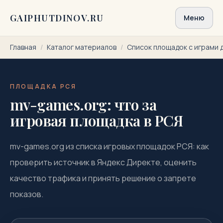
Перейти к содержимому
GAIPHUTDINOV.RU
Меню
Главная
/
Каталог материалов
/
Список площадок с играми 
ПЛОЩАДКА РСЯ
mv-games.org: что за
игровая площадка в РСЯ
mv-games.org из списка игровых площадок РСЯ: как
проверить источник в Яндекс Директе, оценить
качество трафика и принять решение о запрете
показов.