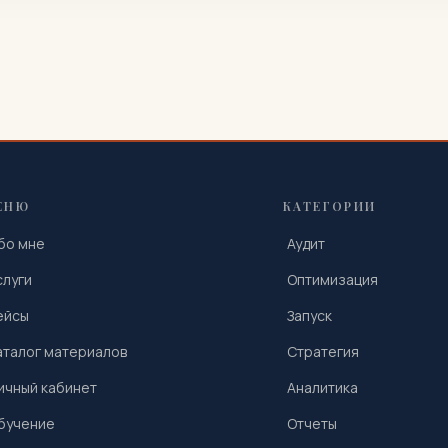
ЕНЮ
КАТЕГОРИИ
бо мне
Аудит
слуги
Оптимизация
ейсы
Запуск
аталог материалов
Стратегия
ичный кабинет
Аналитика
бучение
Отчеты