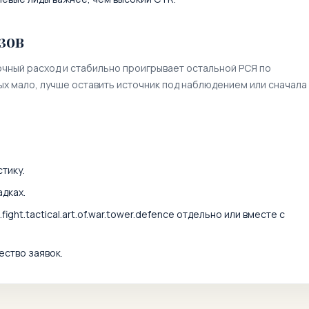
зов
очный расход и стабильно проигрывает остальной РСЯ по
ных мало, лучше оставить источник под наблюдением или сначала
тику.
дках.
ight.tactical.art.of.war.tower.defence
отдельно или вместе с
ество заявок.