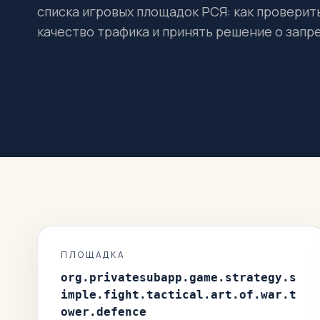
списка игровых площадок РСЯ: как проверит
качество трафика и принять решение о запре
ПЛОЩАДКА
org.privatesubapp.game.strategy.s
imple.fight.tactical.art.of.war.t
ower.defence