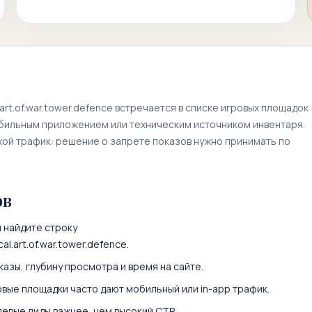
.art.of.war.tower.defence
встречается в списке игровых площадок
обильным приложением или техническим источником инвентаря.
хой трафик: решение о запрете показов нужно принимать по
ов
 найдите строку
cal.art.of.war.tower.defence
.
казы, глубину просмотра и время на сайте.
вые площадки часто дают мобильный или in-app трафик.
левые лиды важнее, чем высокий CTR.