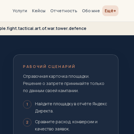
+
Услуги
Кейсы
Отчетность
Обо мне
Ещё
e.fight.tactical.art.of.war.tower.defence
РАБОЧИЙ СЦЕНАРИЙ
Справочная карточка площадки.
Решение о запрете принимайте только
по данным своей кампании.
Найдите площадку в отчёте Яндекс
1
Директа.
Сравните расход, конверсии и
2
качество заявок.