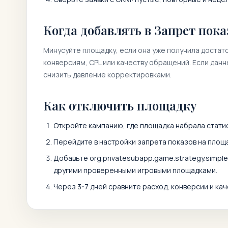
Когда добавлять в Запрет пока
Минусуйте площадку, если она уже получила достат
конверсиям, CPL или качеству обращений. Если дан
снизить давление корректировками.
Как отключить площадку
Откройте кампанию, где площадка набрала статис
Перейдите в настройки запрета показов на площа
Добавьте
org.privatesubapp.game.strategy.simple.f
другими проверенными игровыми площадками.
Через 3-7 дней сравните расход, конверсии и кач