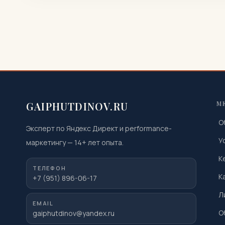
GAIPHUTDINOV.RU
М
О
Эксперт по Яндекс Директ и performance-
У
маркетингу
—
14
+ лет опыта.
К
ТЕЛЕФОН
К
+7 (951) 896-06-17
Л
EMAIL
О
gaiphutdinov@yandex.ru