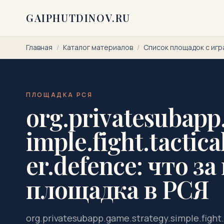
Перейти к содержимому
GAIPHUTDINOV.RU
Главная
/
Каталог материалов
/
Список площадок с игр
ПЛОЩАДКА РСЯ
org.privatesubapp
imple.fight.tactica
er.defence: что за
площадка в РСЯ
org.privatesubapp.game.strategy.simple.fight.