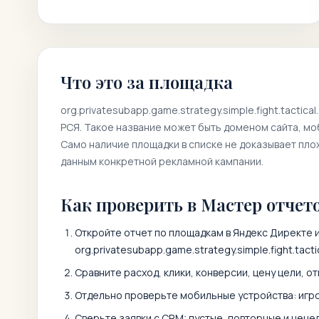
Что это за площадка
org.privatesubapp.game.strategy.simple.fight.tactical
РСЯ. Такое название может быть доменом сайта, м
Само наличие площадки в списке не доказывает пло
данным конкретной рекламной кампании.
Как проверить в Мастер отчет
Откройте отчет по площадкам в Яндекс Директе и
org.privatesubapp.game.strategy.simple.fight.tacti
Сравните расход, клики, конверсии, цену цели, от
Отдельно проверьте мобильные устройства: игро
Сверьте заявки с CRM: пустые, повторные и неце