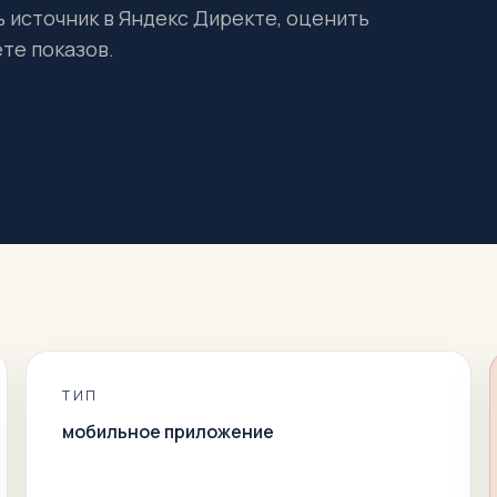
ь источник в Яндекс Директе, оценить
те показов.
ТИП
мобильное приложение