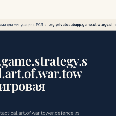
ами для минусации в РСЯ
/
org.privatesubapp.game.strategy.simpl
.game.strategy.s
l.art.of.war.tow
 игровая
tactical.art.of.war.tower.defence из