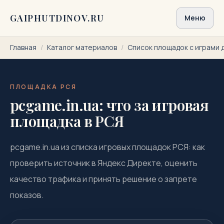
Перейти к содержимому
GAIPHUTDINOV.RU
Меню
Главная
/
Каталог материалов
/
Список площадок с играми 
ПЛОЩАДКА РСЯ
pcgame.in.ua: что за игровая
площадка в РСЯ
pcgame.in.ua из списка игровых площадок РСЯ: как
проверить источник в Яндекс Директе, оценить
качество трафика и принять решение о запрете
показов.