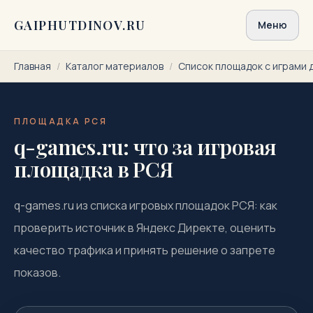
Перейти к содержимому
GAIPHUTDINOV.RU
Меню
Главная
/
Каталог материалов
/
Список площадок с играми 
ПЛОЩАДКА РСЯ
q-games.ru: что за игровая
площадка в РСЯ
q-games.ru из списка игровых площадок РСЯ: как
проверить источник в Яндекс Директе, оценить
качество трафика и принять решение о запрете
показов.