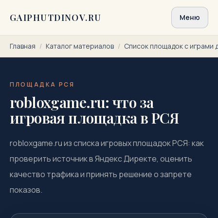
Перейти к содержимому
GAIPHUTDINOV.RU
Меню
Главная
/
Каталог материалов
/
Список площадок с играми 
ПЛОЩАДКА РСЯ
robloxgame.ru: что за
игровая площадка в РСЯ
robloxgame.ru из списка игровых площадок РСЯ: как
проверить источник в Яндекс Директе, оценить
качество трафика и принять решение о запрете
показов.