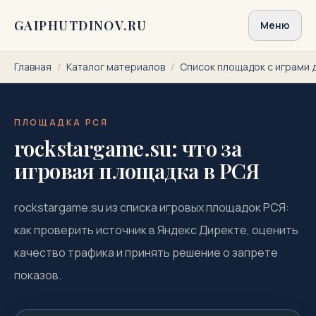
Перейти к содержимому
GAIPHUTDINOV.RU
Меню
Главная
/
Каталог материалов
/
Список площадок с играми 
ПЛОЩАДКА РСЯ
rockstargame.su: что за
игровая площадка в РСЯ
rockstargame.su из списка игровых площадок РСЯ:
как проверить источник в Яндекс Директе, оценить
качество трафика и принять решение о запрете
показов.