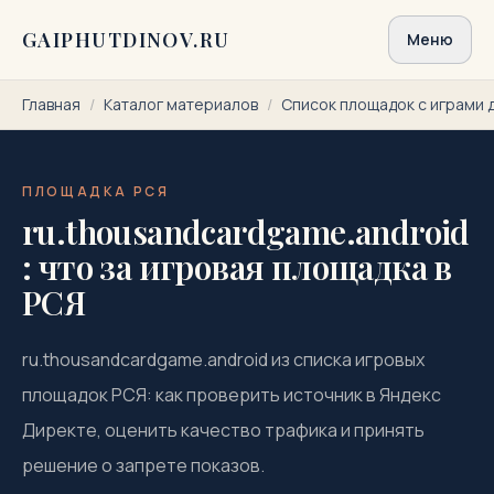
Перейти к содержимому
GAIPHUTDINOV.RU
Меню
Главная
/
Каталог материалов
/
Список площадок с играми 
ПЛОЩАДКА РСЯ
ru.thousandcardgame.android
: что за игровая площадка в
РСЯ
ru.thousandcardgame.android из списка игровых
площадок РСЯ: как проверить источник в Яндекс
Директе, оценить качество трафика и принять
решение о запрете показов.