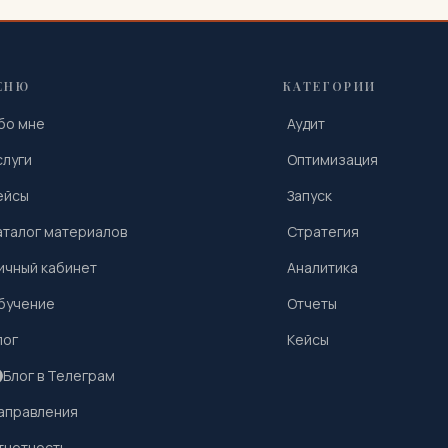
ЕНЮ
КАТЕГОРИИ
бо мне
Аудит
слуги
Оптимизация
ейсы
Запуск
аталог материалов
Стратегия
ичный кабинет
Аналитика
бучение
Отчеты
лог
Кейсы
Блог в Телеграм
аправления
тчетность