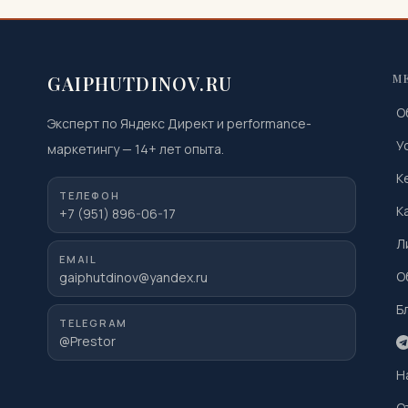
GAIPHUTDINOV.RU
М
О
Эксперт по Яндекс Директ и performance-
У
маркетингу
—
14
+ лет опыта.
К
ТЕЛЕФОН
К
+7 (951) 896-06-17
Л
EMAIL
О
gaiphutdinov@yandex.ru
Б
TELEGRAM
@Prestor
Н
О