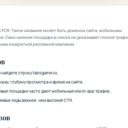
к РСЯ. Такое название может быть доменом сайта, мобильным
. Само наличие площадки в списке не доказывает плохой трафи
нным конкретной рекламной кампании.
ов
и найдите строку
tabsgame.ru
.
казы, глубину просмотра и время на сайте.
вые площадки часто дают мобильный или in-app трафик.
левые лиды важнее, чем высокий CTR.
зов