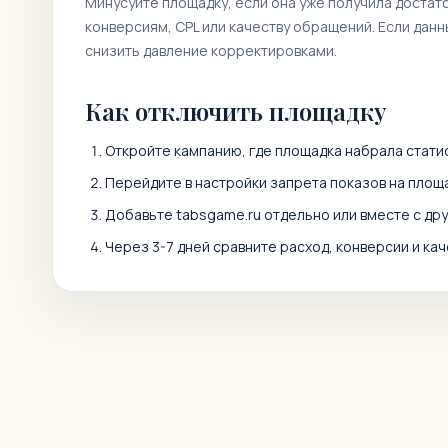
Минусуйте площадку, если она уже получила достат
конверсиям, CPL или качеству обращений. Если дан
снизить давление корректировками.
Как отключить площадку
Откройте кампанию, где площадка набрала статис
Перейдите в настройки запрета показов на площа
Добавьте
tabsgame.ru
отдельно или вместе с др
Через 3-7 дней сравните расход, конверсии и кач