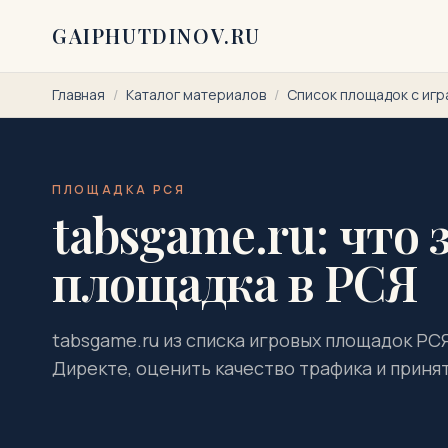
Перейти к содержимому
GAIPHUTDINOV.RU
Главная
/
Каталог материалов
/
Список площадок с игр
ПЛОЩАДКА РСЯ
tabsgame.ru: что 
площадка в РСЯ
tabsgame.ru из списка игровых площадок РСЯ
Директе, оценить качество трафика и приня