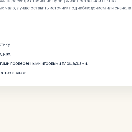
очный расход и стабильно проигрывает остальной РСЯ по
ных мало, лучше оставить источник под наблюдением или сначала
тику.
дках.
угими проверенными игровыми площадками.
ество заявок.