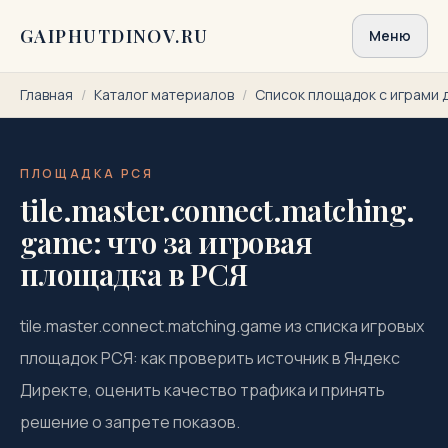
Перейти к содержимому
GAIPHUTDINOV.RU
Меню
Главная
/
Каталог материалов
/
Список площадок с играми 
ПЛОЩАДКА РСЯ
tile.master.connect.matching.
game: что за игровая
площадка в РСЯ
tile.master.connect.matching.game из списка игровых
площадок РСЯ: как проверить источник в Яндекс
Директе, оценить качество трафика и принять
решение о запрете показов.