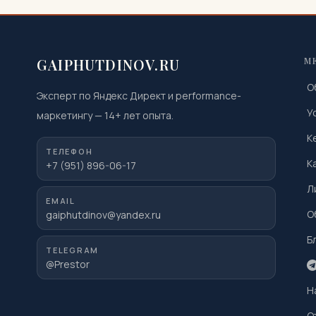
GAIPHUTDINOV.RU
М
О
Эксперт по Яндекс Директ и performance-
У
маркетингу
—
14
+ лет опыта.
К
ТЕЛЕФОН
К
+7 (951) 896-06-17
Л
EMAIL
О
gaiphutdinov@yandex.ru
Б
TELEGRAM
@Prestor
Н
О