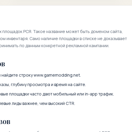
х площадок РСЯ. Такое название может быть доменом сайта,
м инвентаря. Само наличие площадки в списке не доказывает
принимать по данным конкретной рекламной кампании.
ов
и найдите строку
www.gamemodding.net
.
казы, глубину просмотра и время на сайте.
вые площадки часто дают мобильный или in-app трафик.
левые лиды важнее, чем высокий CTR.
зов