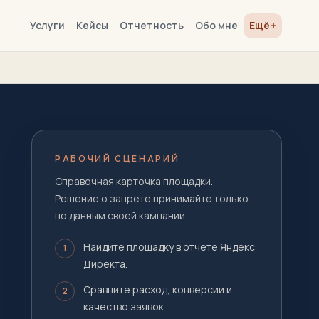
+
Услуги
Кейсы
Отчетность
Обо мне
Ещё
РАБОЧИЙ СЦЕНАРИЙ
Справочная карточка площадки.
Решение о запрете принимайте только
по данным своей кампании.
Найдите площадку в отчёте Яндекс
1
Директа.
Сравните расход, конверсии и
2
качество заявок.