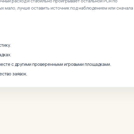
очный расход и стабильно проигрывает остальной РСЯ по
ных мало, лучше оставить источник под наблюдением или сначала
тику.
дках.
месте с другими проверенными игровыми площадками.
ество заявок.