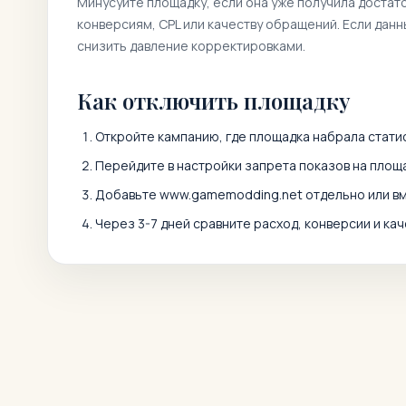
Минусуйте площадку, если она уже получила достат
конверсиям, CPL или качеству обращений. Если дан
снизить давление корректировками.
Как отключить площадку
Откройте кампанию, где площадка набрала статис
Перейдите в настройки запрета показов на площа
Добавьте
www.gamemodding.net
отдельно или в
Через 3-7 дней сравните расход, конверсии и кач