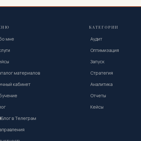
ЕНЮ
КАТЕГОРИИ
бо мне
Аудит
слуги
Оптимизация
ейсы
Запуск
аталог материалов
Стратегия
ичный кабинет
Аналитика
бучение
Отчеты
лог
Кейсы
Блог в Телеграм
аправления
тчетность