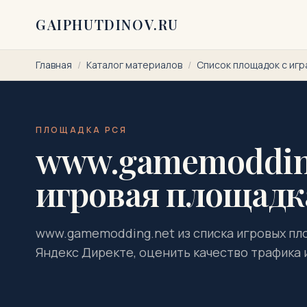
Перейти к содержимому
GAIPHUTDINOV.RU
Главная
/
Каталог материалов
/
Список площадок с игр
ПЛОЩАДКА РСЯ
www.gamemodding
игровая площадк
www.gamemodding.net из списка игровых пло
Яндекс Директе, оценить качество трафика 