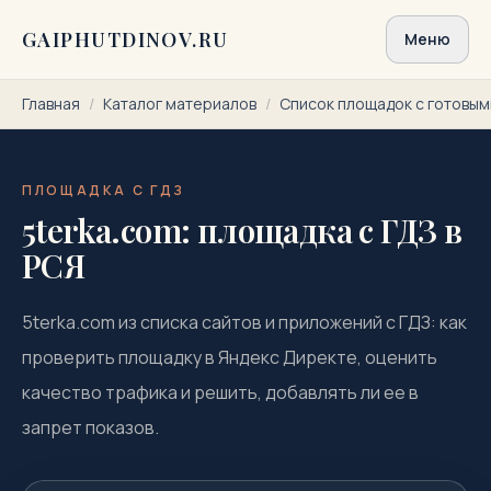
Перейти к содержимому
GAIPHUTDINOV.RU
Меню
Главная
/
Каталог материалов
/
Список площадок с готовы
ПЛОЩАДКА С ГДЗ
5terka.com: площадка с ГДЗ в
РСЯ
5terka.com из списка сайтов и приложений с ГДЗ: как
проверить площадку в Яндекс Директе, оценить
качество трафика и решить, добавлять ли ее в
запрет показов.