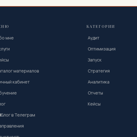
ЕНЮ
КАТЕГОРИИ
бо мне
Аудит
слуги
Оптимизация
ейсы
Запуск
аталог материалов
Стратегия
ичный кабинет
Аналитика
бучение
Отчеты
лог
Кейсы
Блог в Телеграм
аправления
тчетность