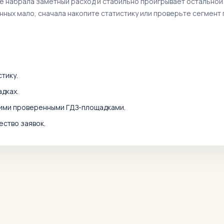
же набрала заметный расход и стабильно проигрывает остальной
анных мало, сначала накопите статистику или проверьте сегмент 
тику.
дках.
гими проверенными ГДЗ-площадками.
ество заявок.