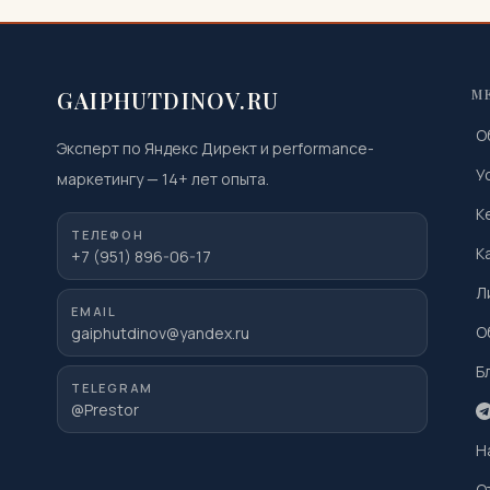
GAIPHUTDINOV.RU
М
О
Эксперт по Яндекс Директ и performance-
У
маркетингу
—
14
+ лет опыта.
К
ТЕЛЕФОН
К
+7 (951) 896-06-17
Л
EMAIL
О
gaiphutdinov@yandex.ru
Б
TELEGRAM
@Prestor
Н
О