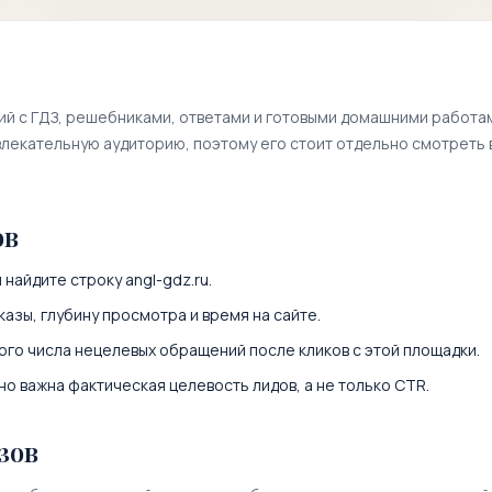
ий с ГДЗ, решебниками, ответами и готовыми домашними работа
лекательную аудиторию, поэтому его стоит отдельно смотреть 
ов
 найдите строку
angl-gdz.ru
.
казы, глубину просмотра и время на сайте.
ого числа нецелевых обращений после кликов с этой площадки.
о важна фактическая целевость лидов, а не только CTR.
зов