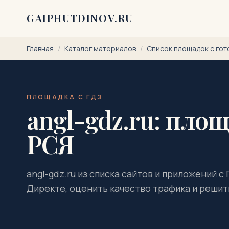
Перейти к содержимому
GAIPHUTDINOV.RU
Главная
/
Каталог материалов
/
Список площадок с го
ПЛОЩАДКА С ГДЗ
angl-gdz.ru: площ
РСЯ
angl-gdz.ru из списка сайтов и приложений с
Директе, оценить качество трафика и решить