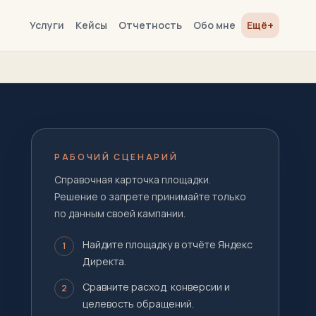
+
Услуги
Кейсы
Отчетность
Обо мне
Ещё
РАБОЧИЙ СЦЕНАРИЙ
Справочная карточка площадки.
Решение о запрете принимайте только
по данным своей кампании.
Найдите площадку в отчёте Яндекс
1
Директа.
Сравните расход, конверсии и
2
целевость обращений.