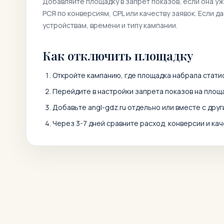
Добавляйте площадку в запрет показов, если она у
РСЯ по конверсиям, CPL или качеству заявок. Если д
устройствам, времени и типу кампании.
Как отключить площадку
Откройте кампанию, где площадка набрала статис
Перейдите в настройки запрета показов на площа
Добавьте
angl-gdz.ru
отдельно или вместе с дру
Через 3-7 дней сравните расход, конверсии и кач