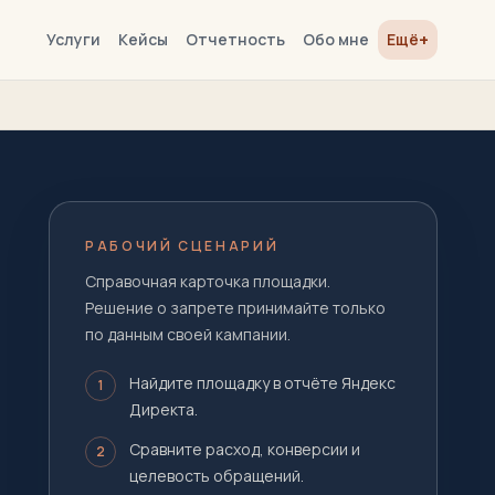
+
Услуги
Кейсы
Отчетность
Обо мне
Ещё
РАБОЧИЙ СЦЕНАРИЙ
Справочная карточка площадки.
Решение о запрете принимайте только
по данным своей кампании.
Найдите площадку в отчёте Яндекс
1
Директа.
Сравните расход, конверсии и
2
целевость обращений.