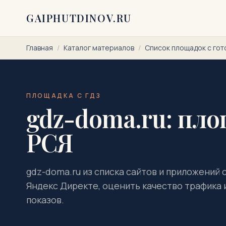
Перейти к содержимому
GAIPHUTDINOV.RU
Главная
/
Каталог материалов
/
Список площадок с го
ПЛОЩАДКА С ГДЗ
gdz-doma.ru: пло
РСЯ
gdz-doma.ru из списка сайтов и приложений 
Яндекс Директе, оценить качество трафика и
показов.