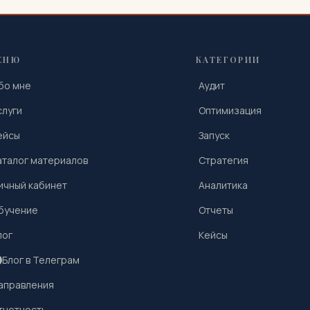
ЕНЮ
КАТЕГОРИИ
бо мне
Аудит
слуги
Оптимизация
ейсы
Запуск
аталог материалов
Стратегия
ичный кабинет
Аналитика
бучение
Отчеты
лог
Кейсы
Блог в Телеграм
аправления
тчетность