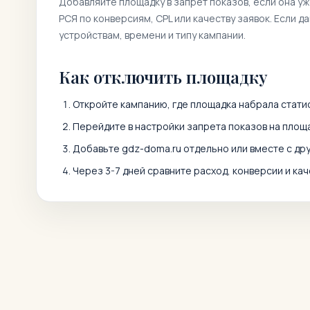
Добавляйте площадку в запрет показов, если она у
РСЯ по конверсиям, CPL или качеству заявок. Если д
устройствам, времени и типу кампании.
Как отключить площадку
Откройте кампанию, где площадка набрала статис
Перейдите в настройки запрета показов на площа
Добавьте
gdz-doma.ru
отдельно или вместе с др
Через 3-7 дней сравните расход, конверсии и кач