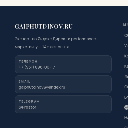
GAIPHUTDINOV.RU
М
О
Эксперт по Яндекс Директ и performance-
У
маркетингу
—
14
+ лет опыта.
К
ТЕЛЕФОН
К
+7 (951) 896-06-17
Л
EMAIL
О
gaiphutdinov@yandex.ru
Б
TELEGRAM
@Prestor
Н
О