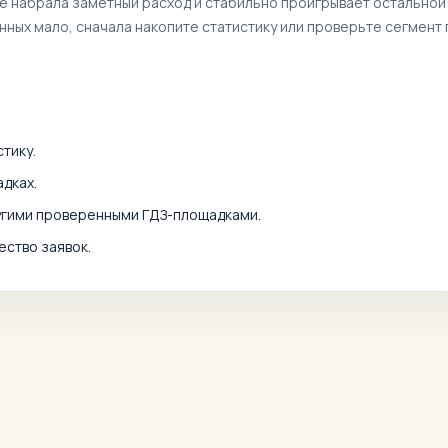
же набрала заметный расход и стабильно проигрывает остальной
анных мало, сначала накопите статистику или проверьте сегмент 
тику.
дках.
угими проверенными ГДЗ-площадками.
ество заявок.