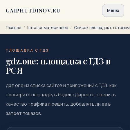
Перейти к содержимому
GAIPHUTDINOV.RU
Меню
Главная
/
Каталог материалов
/
Список площадок с готовы
ПЛОЩАДКА С ГДЗ
gdz.one: площадка с ГДЗ в
РСЯ
gdz.one из списка сайтов и приложений с ГДЗ: как
проверить площадку в Яндекс Директе, оценить
качество трафика и решить, добавлять ли ее в
запрет показов.