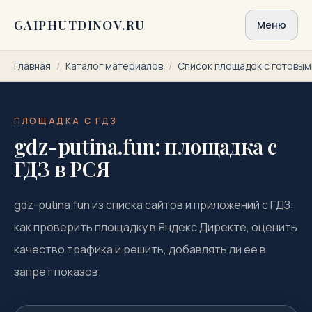
Перейти к содержимому
GAIPHUTDINOV.RU
Меню
Главная
/
Каталог материалов
/
Список площадок с готовы
ПЛОЩАДКА С ГДЗ
gdz-putina.fun: площадка с
ГДЗ в РСЯ
gdz-putina.fun из списка сайтов и приложений с ГДЗ:
как проверить площадку в Яндекс Директе, оценить
качество трафика и решить, добавлять ли ее в
запрет показов.