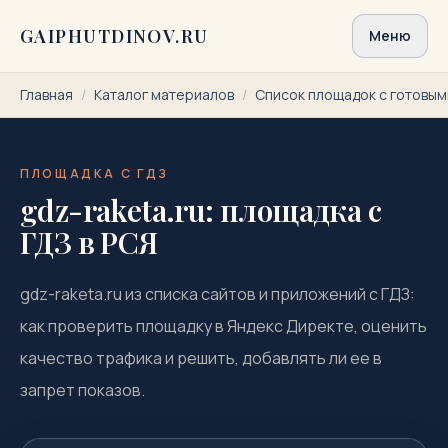
Перейти к содержимому
GAIPHUTDINOV.RU
Меню
Главная
/
Каталог материалов
/
Список площадок с готовы
ПЛОЩАДКА С ГДЗ
gdz-raketa.ru: площадка с
ГДЗ в РСЯ
gdz-raketa.ru из списка сайтов и приложений с ГДЗ:
как проверить площадку в Яндекс Директе, оценить
качество трафика и решить, добавлять ли ее в
запрет показов.