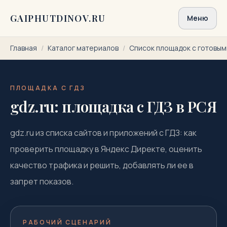
Перейти к содержимому
GAIPHUTDINOV.RU
Меню
Главная
/
Каталог материалов
/
Список площадок с готовы
ПЛОЩАДКА С ГДЗ
gdz.ru: площадка с ГДЗ в РСЯ
gdz.ru из списка сайтов и приложений с ГДЗ: как
проверить площадку в Яндекс Директе, оценить
качество трафика и решить, добавлять ли ее в
запрет показов.
РАБОЧИЙ СЦЕНАРИЙ