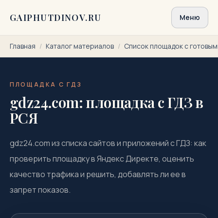
Перейти к содержимому
GAIPHUTDINOV.RU
Меню
Главная
/
Каталог материалов
/
Список площадок с готовы
ПЛОЩАДКА С ГДЗ
gdz24.com: площадка с ГДЗ в
РСЯ
gdz24.com из списка сайтов и приложений с ГДЗ: как
проверить площадку в Яндекс Директе, оценить
качество трафика и решить, добавлять ли ее в
запрет показов.