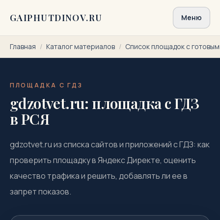
Перейти к содержимому
GAIPHUTDINOV.RU
Меню
Главная
/
Каталог материалов
/
Список площадок с готовы
ПЛОЩАДКА С ГДЗ
gdzotvet.ru: площадка с ГДЗ
в РСЯ
gdzotvet.ru из списка сайтов и приложений с ГДЗ: как
проверить площадку в Яндекс Директе, оценить
качество трафика и решить, добавлять ли ее в
запрет показов.