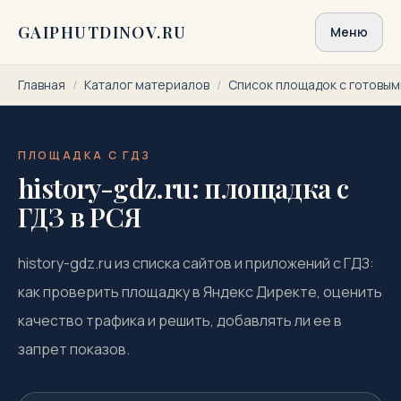
Перейти к содержимому
GAIPHUTDINOV.RU
Меню
Главная
/
Каталог материалов
/
Список площадок с готовы
ПЛОЩАДКА С ГДЗ
history-gdz.ru: площадка с
ГДЗ в РСЯ
history-gdz.ru из списка сайтов и приложений с ГДЗ:
как проверить площадку в Яндекс Директе, оценить
качество трафика и решить, добавлять ли ее в
запрет показов.