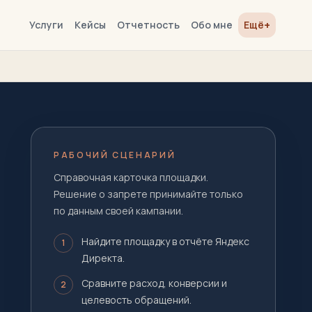
+
Услуги
Кейсы
Отчетность
Обо мне
Ещё
РАБОЧИЙ СЦЕНАРИЙ
Справочная карточка площадки.
Решение о запрете принимайте только
по данным своей кампании.
Найдите площадку в отчёте Яндекс
1
Директа.
Сравните расход, конверсии и
2
целевость обращений.