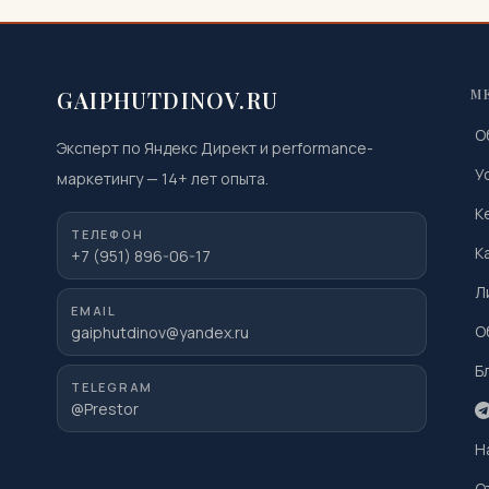
GAIPHUTDINOV.RU
М
О
Эксперт по Яндекс Директ и performance-
У
маркетингу
—
14
+ лет опыта.
К
ТЕЛЕФОН
К
+7 (951) 896-06-17
Л
EMAIL
О
gaiphutdinov@yandex.ru
Б
TELEGRAM
@Prestor
Н
О