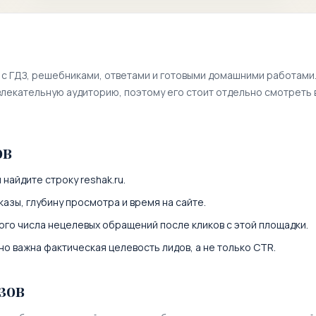
 с ГДЗ, решебниками, ответами и готовыми домашними работами
лекательную аудиторию, поэтому его стоит отдельно смотреть 
ов
 найдите строку
reshak.ru
.
казы, глубину просмотра и время на сайте.
ого числа нецелевых обращений после кликов с этой площадки.
о важна фактическая целевость лидов, а не только CTR.
зов