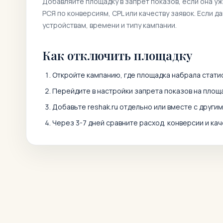
Добавляйте площадку в запрет показов, если она у
РСЯ по конверсиям, CPL или качеству заявок. Если д
устройствам, времени и типу кампании.
Как отключить площадку
Откройте кампанию, где площадка набрала статис
Перейдите в настройки запрета показов на площа
Добавьте
reshak.ru
отдельно или вместе с други
Через 3-7 дней сравните расход, конверсии и кач