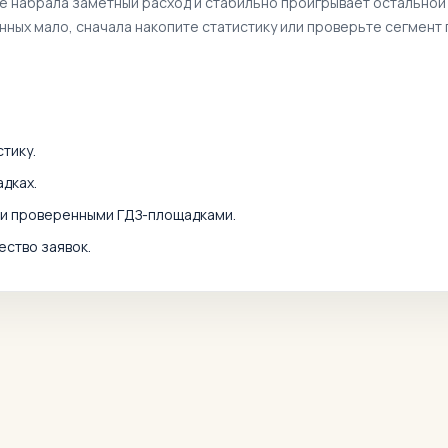
же набрала заметный расход и стабильно проигрывает остальной
анных мало, сначала накопите статистику или проверьте сегмент 
тику.
дках.
ми проверенными ГДЗ-площадками.
ество заявок.