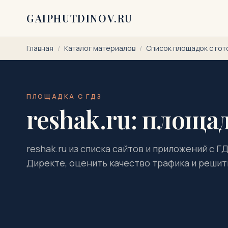
Перейти к содержимому
GAIPHUTDINOV.RU
Главная
/
Каталог материалов
/
Список площадок с го
ПЛОЩАДКА С ГДЗ
reshak.ru: площад
reshak.ru из списка сайтов и приложений с Г
Директе, оценить качество трафика и решить