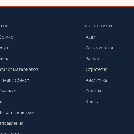
ЕНЮ
КАТЕГОРИИ
бо мне
Аудит
слуги
Оптимизация
ейсы
Запуск
аталог материалов
Стратегия
ичный кабинет
Аналитика
бучение
Отчеты
лог
Кейсы
Блог в Телеграм
аправления
тчетность