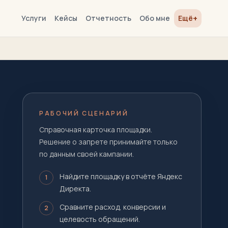
+
Услуги
Кейсы
Отчетность
Обо мне
Ещё
РАБОЧИЙ СЦЕНАРИЙ
Справочная карточка площадки.
Решение о запрете принимайте только
по данным своей кампании.
Найдите площадку в отчёте Яндекс
1
Директа.
Сравните расход, конверсии и
2
целевость обращений.