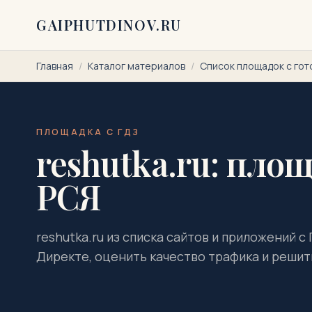
Перейти к содержимому
GAIPHUTDINOV.RU
Главная
/
Каталог материалов
/
Список площадок с го
ПЛОЩАДКА С ГДЗ
reshutka.ru: площ
РСЯ
reshutka.ru из списка сайтов и приложений с
Директе, оценить качество трафика и решить