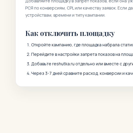
Добавляйте площадку в запрет показов, если она у
РСЯ по конверсиям, CPL или качеству заявок. Если д
устройствам, времени и типу кампании.
Как отключить площадку
Откройте кампанию, где площадка набрала статис
Перейдите в настройки запрета показов на площа
Добавьте
reshutka.ru
отдельно или вместе с дру
Через 3-7 дней сравните расход, конверсии и кач