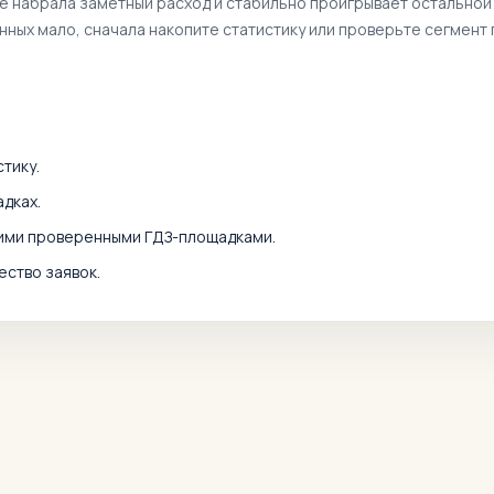
же набрала заметный расход и стабильно проигрывает остальной
анных мало, сначала накопите статистику или проверьте сегмент 
тику.
дках.
гими проверенными ГДЗ-площадками.
ество заявок.