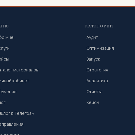
ЕНЮ
КАТЕГОРИИ
бо мне
Аудит
слуги
Оптимизация
ейсы
Запуск
аталог материалов
Стратегия
ичный кабинет
Аналитика
бучение
Отчеты
лог
Кейсы
Блог в Телеграм
аправления
тчетность