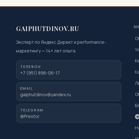
GAIPHUTDINOV.RU
М
О
Эксперт по Яндекс Директ и performance-
У
маркетингу
—
14
+ лет опыта.
К
ТЕЛЕФОН
К
+7 (951) 896-06-17
Л
EMAIL
О
gaiphutdinov@yandex.ru
Б
TELEGRAM
@Prestor
Н
О