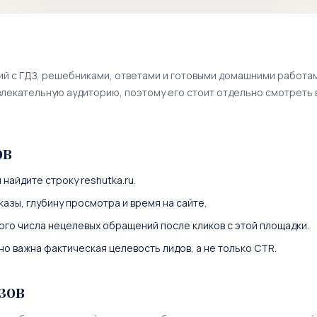
ий с ГДЗ, решебниками, ответами и готовыми домашними работам
лекательную аудиторию, поэтому его стоит отдельно смотреть 
ов
 найдите строку
reshutka.ru
.
казы, глубину просмотра и время на сайте.
ого числа нецелевых обращений после кликов с этой площадки.
о важна фактическая целевость лидов, а не только CTR.
зов