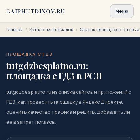
Перейти к содержимому
GAIPHUTDINOV.RU
Меню
Главная
/
Каталог материалов
/
Список площадок с готовы
ПЛОЩАДКА С ГДЗ
tutgdzbesplatno.ru:
площадка с ГДЗ в РСЯ
tutgdzbesplatno.ru из списка сайтов и приложений с
ГДЗ: как проверить площадку в Яндекс Директе,
оценить качество трафика и решить, добавлять ли
ее в запрет показов.