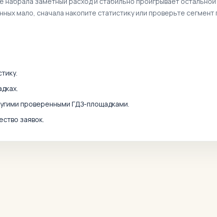
же набрала заметный расход и стабильно проигрывает остальной
анных мало, сначала накопите статистику или проверьте сегмент 
тику.
дках.
ругими проверенными ГДЗ-площадками.
ество заявок.