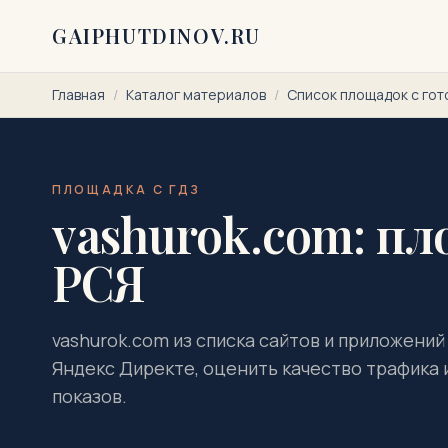
Перейти к содержимому
GAIPHUTDINOV.RU
Главная
/
Каталог материалов
/
Список площадок с го
ПЛОЩАДКА С ГДЗ
vashurok.com: пл
РСЯ
vashurok.com из списка сайтов и приложений
Яндекс Директе, оценить качество трафика и
показов.