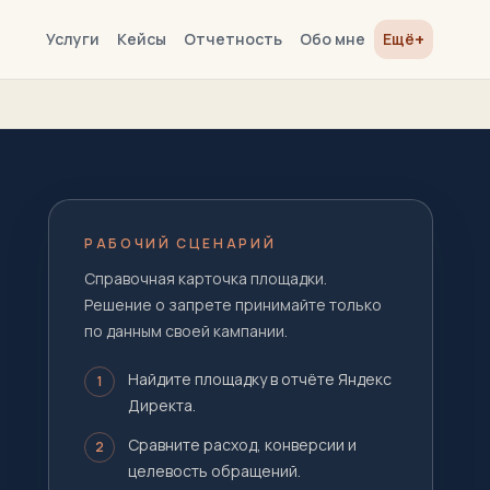
+
Услуги
Кейсы
Отчетность
Обо мне
Ещё
РАБОЧИЙ СЦЕНАРИЙ
Справочная карточка площадки.
Решение о запрете принимайте только
по данным своей кампании.
Найдите площадку в отчёте Яндекс
1
Директа.
Сравните расход, конверсии и
2
целевость обращений.