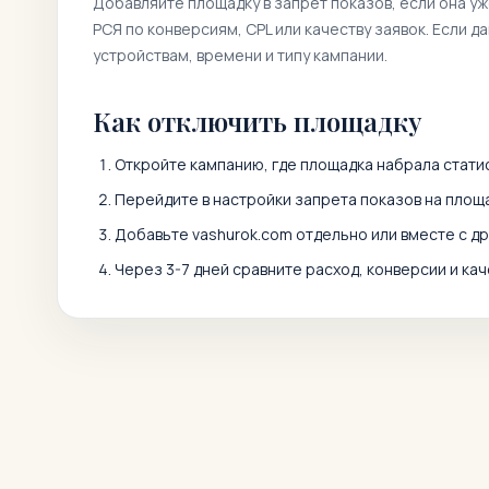
Добавляйте площадку в запрет показов, если она у
РСЯ по конверсиям, CPL или качеству заявок. Если д
устройствам, времени и типу кампании.
Как отключить площадку
Откройте кампанию, где площадка набрала статис
Перейдите в настройки запрета показов на площа
Добавьте
vashurok.com
отдельно или вместе с д
Через 3-7 дней сравните расход, конверсии и кач