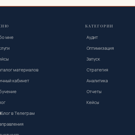
ЕНЮ
КАТЕГОРИИ
бо мне
Аудит
слуги
Оптимизация
ейсы
Запуск
аталог материалов
Стратегия
ичный кабинет
Аналитика
бучение
Отчеты
лог
Кейсы
Блог в Телеграм
аправления
тчетность