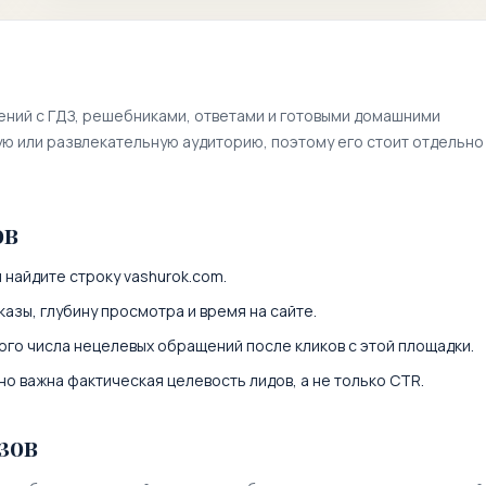
ений с ГДЗ, решебниками, ответами и готовыми домашними
ю или развлекательную аудиторию, поэтому его стоит отдельно
ов
 найдите строку
vashurok.com
.
казы, глубину просмотра и время на сайте.
ого числа нецелевых обращений после кликов с этой площадки.
о важна фактическая целевость лидов, а не только CTR.
зов