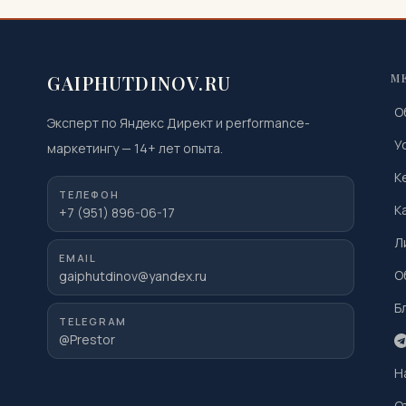
GAIPHUTDINOV.RU
М
О
Эксперт по Яндекс Директ и performance-
У
маркетингу
—
14
+ лет опыта.
К
ТЕЛЕФОН
К
+7 (951) 896-06-17
Л
EMAIL
О
gaiphutdinov@yandex.ru
Б
TELEGRAM
@Prestor
Н
О