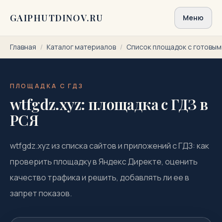
Перейти к содержимому
GAIPHUTDINOV.RU
Меню
Главная
/
Каталог материалов
/
Список площадок с готовы
ПЛОЩАДКА С ГДЗ
wtfgdz.xyz: площадка с ГДЗ в
РСЯ
wtfgdz.xyz из списка сайтов и приложений с ГДЗ: как
проверить площадку в Яндекс Директе, оценить
качество трафика и решить, добавлять ли ее в
запрет показов.