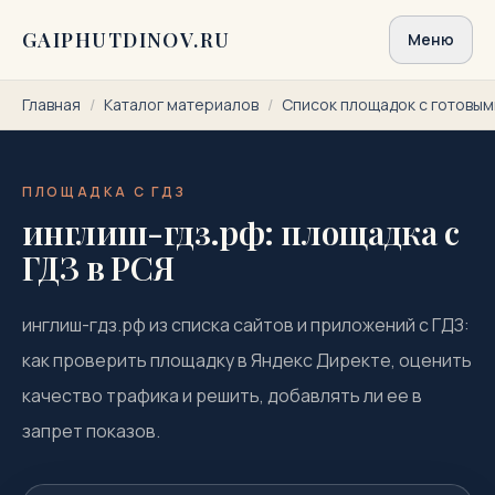
Перейти к содержимому
GAIPHUTDINOV.RU
Меню
Главная
/
Каталог материалов
/
Список площадок с готовы
ПЛОЩАДКА С ГДЗ
инглиш-гдз.рф: площадка с
ГДЗ в РСЯ
инглиш-гдз.рф из списка сайтов и приложений с ГДЗ:
как проверить площадку в Яндекс Директе, оценить
качество трафика и решить, добавлять ли ее в
запрет показов.