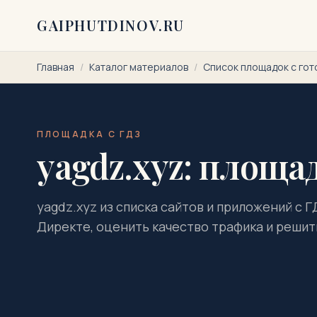
Перейти к содержимому
GAIPHUTDINOV.RU
Главная
/
Каталог материалов
/
Список площадок с го
ПЛОЩАДКА С ГДЗ
yagdz.xyz: площад
yagdz.xyz из списка сайтов и приложений с 
Директе, оценить качество трафика и решить