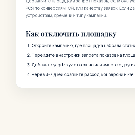
Добавляйте площадку в запрет показов, если она у
РСЯ по конверсиям, CPL или качеству заявок. Если д
устройствам, времени и типу кампании.
Как отключить площадку
Откройте кампанию, где площадка набрала статис
Перейдите в настройки запрета показов на площа
Добавьте
yagdz.xyz
отдельно или вместе с друг
Через 3-7 дней сравните расход, конверсии и кач