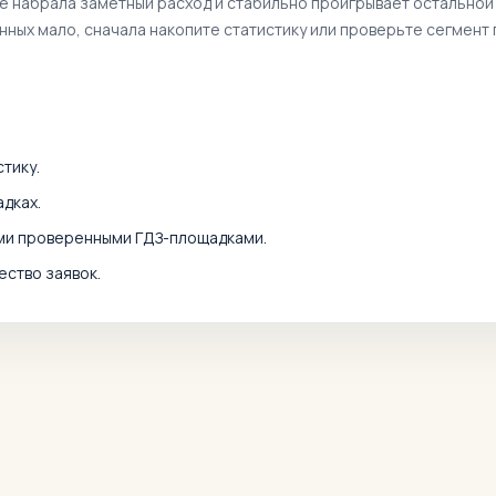
же набрала заметный расход и стабильно проигрывает остальной
анных мало, сначала накопите статистику или проверьте сегмент 
тику.
дках.
ими проверенными ГДЗ-площадками.
ество заявок.