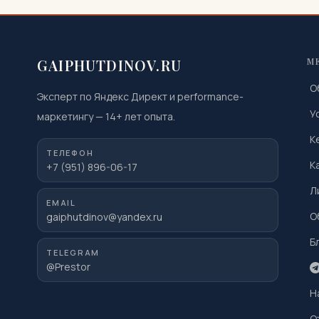
GAIPHUTDINOV.RU
М
О
Эксперт по Яндекс Директ и performance-
У
маркетингу
—
14
+ лет опыта.
К
ТЕЛЕФОН
К
+7 (951) 896-06-17
Л
EMAIL
О
gaiphutdinov@yandex.ru
Б
TELEGRAM
@Prestor
Н
О