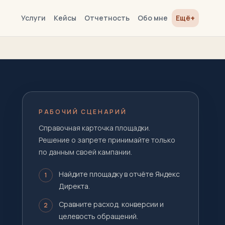
+
Услуги
Кейсы
Отчетность
Обо мне
Ещё
РАБОЧИЙ СЦЕНАРИЙ
Справочная карточка площадки.
Решение о запрете принимайте только
по данным своей кампании.
Найдите площадку в отчёте Яндекс
1
Директа.
Сравните расход, конверсии и
2
целевость обращений.