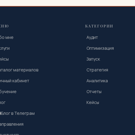
ЕНЮ
КАТЕГОРИИ
бо мне
Аудит
слуги
Оптимизация
ейсы
Запуск
аталог материалов
Стратегия
ичный кабинет
Аналитика
бучение
Отчеты
лог
Кейсы
Блог в Телеграм
аправления
тчетность