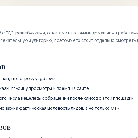
й с ГДЗ, решебниками, ответами и готовыми домашними работами
лекательную аудиторию, поэтому его стоит отдельно смотреть 
ов
 найдите строку
yagdz.xyz
.
казы, глубину просмотра и время на сайте.
ого числа нецелевых обращений после кликов с этой площадки.
о важна фактическая целевость лидов, а не только CTR.
зов