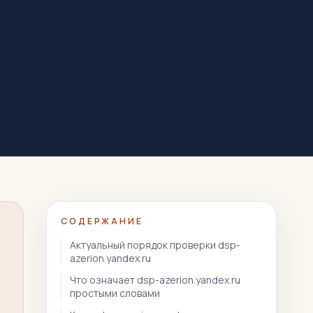
СОДЕРЖАНИЕ
Актуальный порядок проверки dsp-
azerion.yandex.ru
Что означает dsp-azerion.yandex.ru
простыми словами