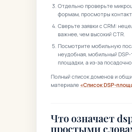
Отдельно проверьте микроц
формам, просмотры контакто
Сверьте заявки с CRM: неце
важнее, чем высокий CTR.
Посмотрите мобильную поса
неудобная, мобильный DSP-т
площадки, а из-за посадочно
Полный список доменов и общи
материале
«Список DSP-площ
Что означает dsp
простыми слов