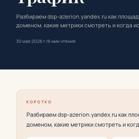
Разбираем dsp-azerion.yandex.ru как площад
доменом, какие метрики смотреть и когда и
30 мая 2026 г.
/
6
мин чтения
КОРОТКО
Разбираем dsp-azerion.yandex.ru как пл
доменом, какие метрики смотреть и когд