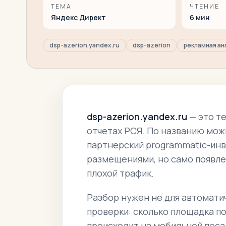
ТЕМА
ЧТЕНИЕ
Яндекс Директ
6
мин
dsp-azerion.yandex.ru
dsp-azerion
рекламная ан
dsp-azerion.yandex.ru
— это те
отчетах РСЯ. По названию мож
партнерский programmatic-ин
размещениями, но само появле
плохой трафик.
Разбор нужен не для автомати
проверки: сколько площадка по
происходит на мобильной посад