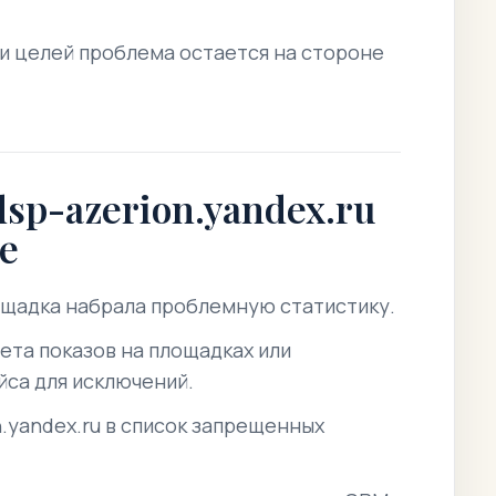
и целей проблема остается на стороне
sp-azerion.yandex.ru
е
ощадка набрала проблемную статистику.
ета показов на площадках или
йса для исключений.
.yandex.ru в список запрещенных