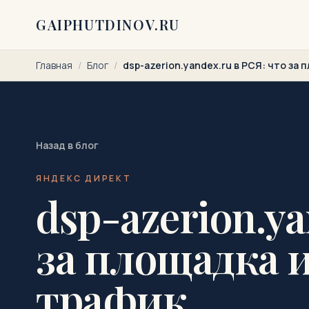
Перейти к содержимому
GAIPHUTDINOV.RU
Главная
/
Блог
/
dsp-azerion.yandex.ru в РСЯ: что за 
Назад в блог
ЯНДЕКС ДИРЕКТ
dsp-azerion.ya
за площадка 
трафик