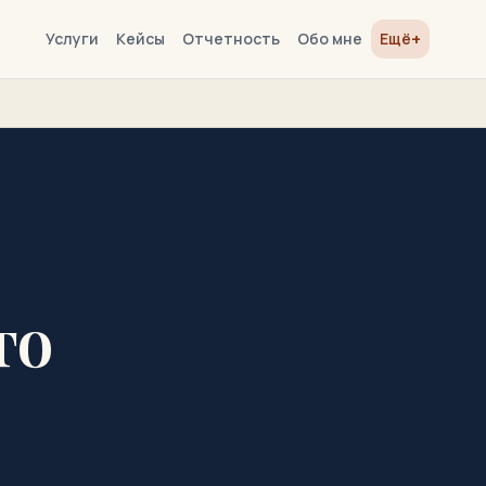
+
Услуги
Кейсы
Отчетность
Обо мне
Ещё
то