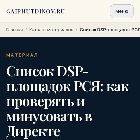
Перейти к содержимому
GAIPHUTDINOV.RU
Меню
Главная
/
Каталог материалов
/
Список DSP-площадок РСЯ:
МАТЕРИАЛ
Список DSP-
площадок РСЯ: как
проверять и
минусовать в
Директе