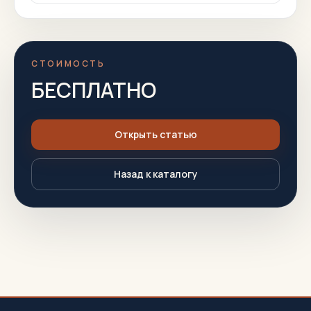
СТОИМОСТЬ
Получение материала
БЕСПЛАТНО
Открыть статью
Назад к каталогу