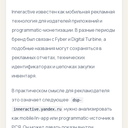
Inneractive известен как мобильная рекламная
технология для издателей приложений и
programmatic-монетизации. В разные периоды
бренд был связан с Fyber и Digital Turbine, а
подобные названия могут сохраняться в
рекламных отчетах, технических
идентификаторах и цепочках закупки
инвентаря.
В практическом смысле для рекламодателя
это означает следующее:
dsp-
нужно анализировать
inneractive.yandex.ru
как mobile/in-app или programmatic-источник в
РСЯ. Он может давать показы внутри