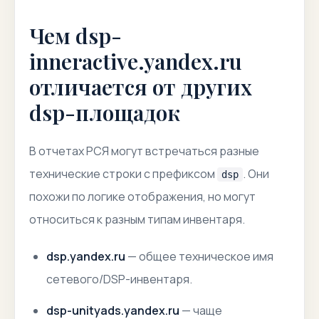
Чем dsp-
inneractive.yandex.ru
отличается от других
dsp-площадок
В отчетах РСЯ могут встречаться разные
технические строки с префиксом
. Они
dsp
похожи по логике отображения, но могут
относиться к разным типам инвентаря.
dsp.yandex.ru
— общее техническое имя
сетевого/DSP-инвентаря.
dsp-unityads.yandex.ru
— чаще