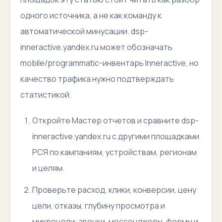
одного источника, а не как команду к
автоматической минусации. dsp-
inneractive.yandex.ru может обозначать
mobile/programmatic-инвентарь Inneractive, но
качество трафика нужно подтверждать
статистикой.
Откройте Мастер отчетов и сравните dsp-
inneractive.yandex.ru с другими площадками
РСЯ по кампаниям, устройствам, регионам
и целям.
Проверьте расход, клики, конверсии, цену
цели, отказы, глубину просмотра и
микроцели: звонки, мессенджеры, формы и