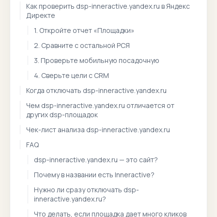
Как проверить dsp-inneractive.yandex.ru в Яндекс
Директе
1. Откройте отчет «Площадки»
2. Сравните с остальной РСЯ
3. Проверьте мобильную посадочную
4. Сверьте цели с CRM
Когда отключать dsp-inneractive.yandex.ru
Чем dsp-inneractive.yandex.ru отличается от
других dsp-площадок
Чек-лист анализа dsp-inneractive.yandex.ru
FAQ
dsp-inneractive.yandex.ru — это сайт?
Почему в названии есть Inneractive?
Нужно ли сразу отключать dsp-
inneractive.yandex.ru?
Что делать, если площадка дает много кликов