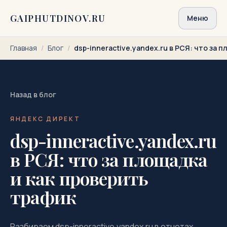
Перейти к содержимому
GAIPHUTDINOV.RU
Меню
Главная
/
Блог
/
dsp-inneractive.yandex.ru в РСЯ: что за 
Назад в блог
ЯНДЕКС ДИРЕКТ
dsp-inneractive.yandex.ru
в РСЯ: что за площадка
и как проверить
трафик
Разбираем dsp-inneractive.yandex.ru в отчетах