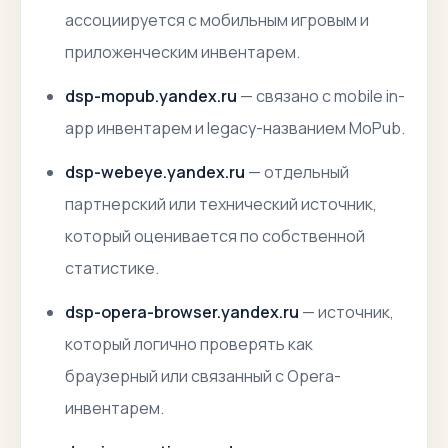
ассоциируется с мобильным игровым и
приложенческим инвентарем.
dsp-mopub.yandex.ru
— связано с mobile in-
app инвентарем и legacy-названием MoPub.
dsp-webeye.yandex.ru
— отдельный
партнерский или технический источник,
который оценивается по собственной
статистике.
dsp-opera-browser.yandex.ru
— источник,
который логично проверять как
браузерный или связанный с Opera-
инвентарем.