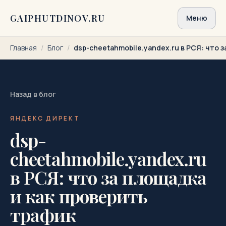
Перейти к содержимому
GAIPHUTDINOV.RU
Меню
Главная
/
Блог
/
dsp-cheetahmobile.yandex.ru в РСЯ: что 
Назад в блог
ЯНДЕКС ДИРЕКТ
dsp-
cheetahmobile.yandex.ru
в РСЯ: что за площадка
и как проверить
трафик