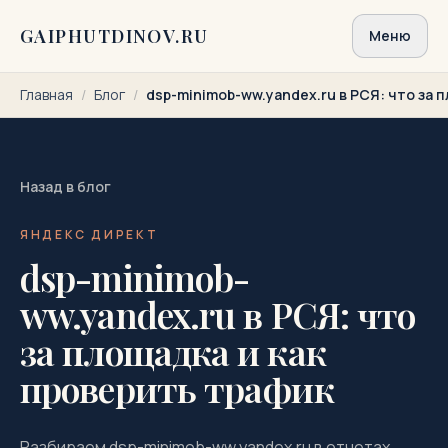
Перейти к содержимому
GAIPHUTDINOV.RU
Меню
Главная
/
Блог
/
dsp-minimob-ww.yandex.ru в РСЯ: что за 
Назад в блог
ЯНДЕКС ДИРЕКТ
dsp-minimob-
ww.yandex.ru в РСЯ: что
за площадка и как
проверить трафик
Разбираем dsp-minimob-ww.yandex.ru в отчетах