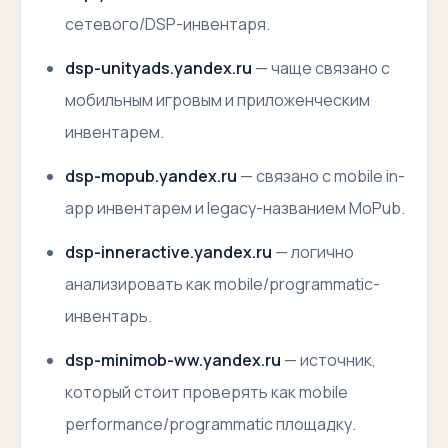
сетевого/DSP-инвентаря.
dsp-unityads.yandex.ru
— чаще связано с
мобильным игровым и приложенческим
инвентарем.
dsp-mopub.yandex.ru
— связано с mobile in-
app инвентарем и legacy-названием MoPub.
dsp-inneractive.yandex.ru
— логично
анализировать как mobile/programmatic-
инвентарь.
dsp-minimob-ww.yandex.ru
— источник,
который стоит проверять как mobile
performance/programmatic площадку.