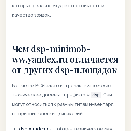
которые реально ухудшают стоимость и
качество заявок.
Чем dsp-minimob-
ww.yandex.ru отличается
от других dsp-площадок
В отчетах РСЯ часто встречаются похожие
технические домены с префиксом
. Они
dsp
могут относиться к разным типам инвентаря,
но принцип оценки одинаковый.
dsp.yandex.ru
— общее техническое имя