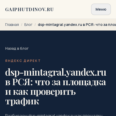
Перейти к содержимому
GAIPHUTDINOV.RU
Меню
Главная
/
Блог
/
dsp-mintagral.yandex.ru в РСЯ: что за пл
Назад в блог
ЯНДЕКС ДИРЕКТ
dsp-mintagral.yandex.ru
в РСЯ: что за площадка
и как проверить
трафик
Разбираем dsp-mintagral.yandex.ru как площадку