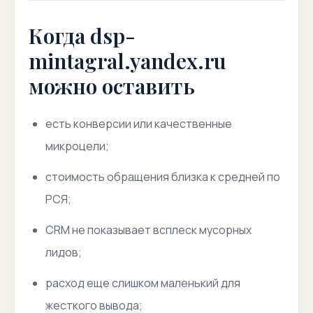
Когда dsp-
mintagral.yandex.ru
можно оставить
есть конверсии или качественные
микроцели;
стоимость обращения близка к средней по
РСЯ;
CRM не показывает всплеск мусорных
лидов;
расход еще слишком маленький для
жесткого вывода;