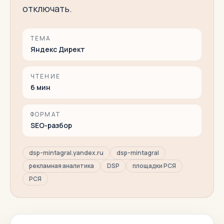
отключать.
ТЕМА
Яндекс Директ
ЧТЕНИЕ
6
мин
ФОРМАТ
SEO-разбор
dsp-mintagral.yandex.ru
dsp-mintagral
рекламная аналитика
DSP
площадки РСЯ
РСЯ