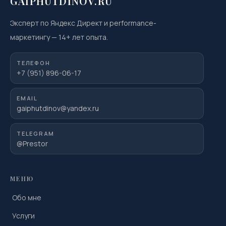
GAIPHUTDINOV.RU
Эксперт по Яндекс Директ и performance-
маркетингу
—
14
+ лет опыта.
ТЕЛЕФОН
+7 (951) 896-06-17
EMAIL
gaiphutdinov@yandex.ru
TELEGRAM
@Prestor
МЕНЮ
Обо мне
Услуги