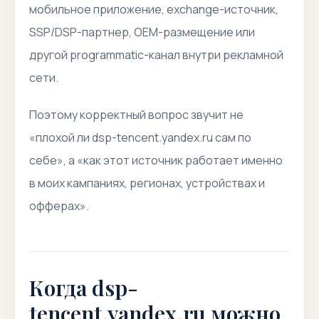
мобильное приложение, exchange-источник,
SSP/DSP-партнер, OEM-размещение или
другой programmatic-канал внутри рекламной
сети.
Поэтому корректный вопрос звучит не
«плохой ли dsp-tencent.yandex.ru сам по
себе», а «как этот источник работает именно
в моих кампаниях, регионах, устройствах и
офферах».
Когда dsp-
tencent.yandex.ru можно