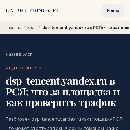
Перейти к содержимому
GAIPHUTDINOV.RU
Меню
Главная
/
Блог
/
dsp-tencent.yandex.ru в РСЯ: что за площ
Назад в блог
ЯНДЕКС ДИРЕКТ
dsp-tencent.yandex.ru в
РСЯ: что за площадка и
как проверить трафик
Разбираем dsp-tencent.yandex.ru как площадку РСЯ:
что может стоять за техническим доменом, какие