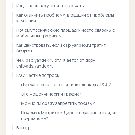
Когда площадку стоит отключать
Как отличить проблему площадки от проблемы
кампании
Почему технические площадки часто связаны с
мобильным трафиком
Как действовать, если dsp.yandex.ru тратит
бюджет
Чем dsp.yandex.ru отличается от dsp-
unityads.yandex.ru
FAQ: частые вопросы
dsp.yandex.ru - это сайт или площадка РСЯ?
Это мошеннический трафик?
Можно ли сразу запретить показы?
Почему в Метрике и Директе данные выглядят
по-разному?
Вывод