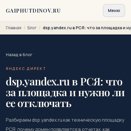
Перейти к содержимому
GAIPHUTDINOV.RU
Меню
Главная
/
Блог
/
dsp.yandex.ru в РСЯ: что за площадка и 
Назад в блог
ЯНДЕКС ДИРЕКТ
dsp.yandex.ru в РСЯ: что
за площадка и нужно ли
ее отключать
Разбираем dsp.yandex.ru как техническую площадку
РСЯ: почему домен появляется в отчетах, как