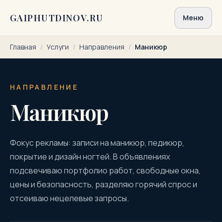
Перейти к содержимому
GAIPHUTDINOV.RU
Меню
Главная
/
Услуги
/
Направления
/
Маникюр
НАПРАВЛЕНИЕ
Маникюр
Фокус рекламы: записи на маникюр, педикюр,
покрытие и дизайн ногтей. В объявлениях
подсвечиваю портфолио работ, свободные окна,
цены и безопасность, разделяю горячий спрос и
отсеиваю нецелевые запросы.