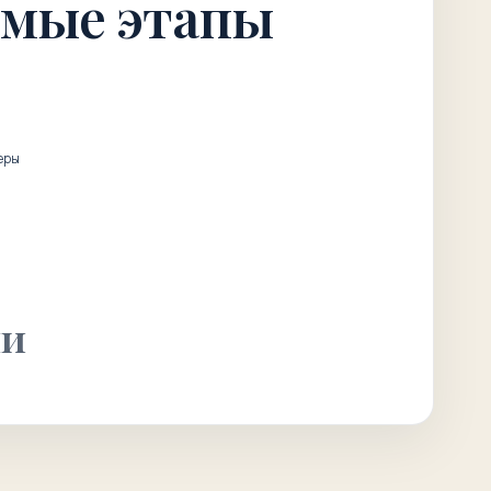
мые этапы
еры
ли