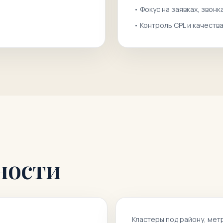
•
Фокус на заявках, звонк
•
Контроль CPL и качеств
ности
Кластеры под району, мет