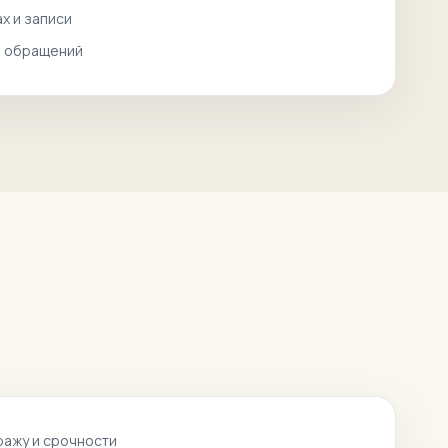
ах и записи
а обращений
ражу и срочности