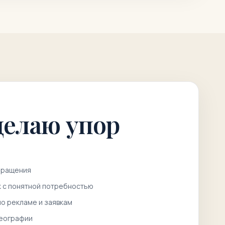
делаю упор
бращения
к с понятной потребностью
о рекламе и заявкам
географии