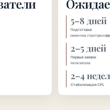
затели
Ожидае
5–8 дней
Подготовка
семантика, структура и офф
2–5 дней
Первые заявки
после запуска
2–4 неде
Стабилизация CPL