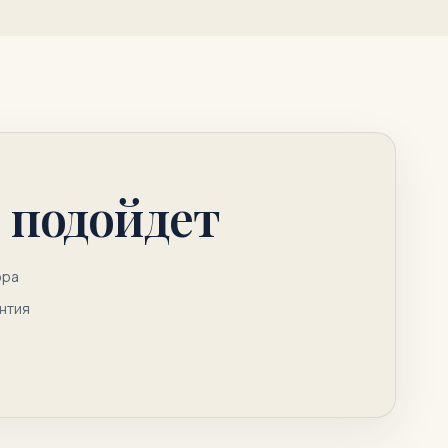
 подойдет
ора
антия