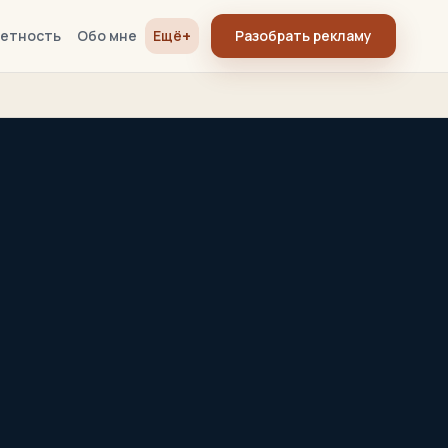
+
етность
Обо мне
Ещё
Разобрать рекламу