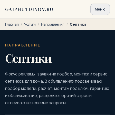
Перейти к содержимому
GAIPHUTDINOV.RU
Меню
Главная
/
Услуги
/
Направления
/
Септики
НАПРАВЛЕНИЕ
Септики
Фокус рекламы: заявки на подбор, монтаж и сервис
септиков для дома. В объявлениях подсвечиваю
подбор модели, расчет, монтаж под ключ, гарантию
и обслуживание, разделяю горячий спрос и
отсеиваю нецелевые запросы.