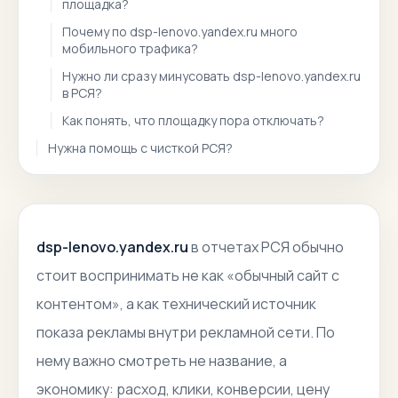
площадка?
Почему по dsp-lenovo.yandex.ru много
мобильного трафика?
Нужно ли сразу минусовать dsp-lenovo.yandex.ru
в РСЯ?
Как понять, что площадку пора отключать?
Нужна помощь с чисткой РСЯ?
dsp-lenovo.yandex.ru
в отчетах РСЯ обычно
стоит воспринимать не как «обычный сайт с
контентом», а как технический источник
показа рекламы внутри рекламной сети. По
нему важно смотреть не название, а
экономику: расход, клики, конверсии, цену