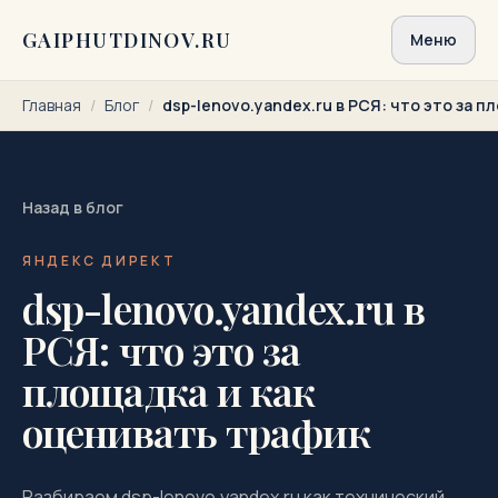
Перейти к содержимому
GAIPHUTDINOV.RU
Меню
Главная
/
Блог
/
dsp-lenovo.yandex.ru в РСЯ: что это за п
Назад в блог
ЯНДЕКС ДИРЕКТ
dsp-lenovo.yandex.ru в
РСЯ: что это за
площадка и как
оценивать трафик
Разбираем dsp-lenovo.yandex.ru как технический